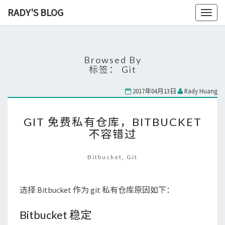
RADY'S BLOG
Toggl
naviga
Browsed By
标签：
Git
2017年04月13日
Rady Huang
GIT
GIT 免费私有仓库，BITBUCKET
免
不容错过
费
私
有
Bitbucket
,
Git
仓
库，
BITBUCKET
选择 Bitbucket 作为 git 私有仓库原因如下：
不
容
Bitbucket 稳定
错