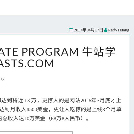
2017年04月17日
Rady Huang
SEO
IATE PROGRAM 牛站学
AMAZON
AFFILIATE
ASTS.COM
PROGRAM
牛
EO
站
学
习
达到将近 13 万，更惊人的是网站2016年3月底才上
–
个月达到月收入4500美金，更让人吃惊的是上线8个月单
10BEASTS.COM
总收入达10万美金（68万8人民币）。