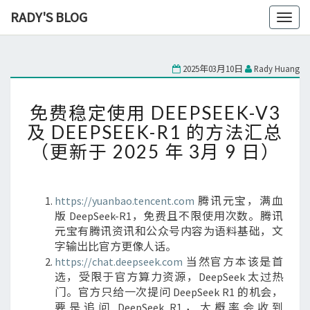
RADY'S BLOG
Toggl
naviga
2025年03月10日
Rady Huang
免
免费稳定使用 DEEPSEEK-V3
费
稳
及 DEEPSEEK-R1 的方法汇总
定
（更新于 2025 年 3月 9 日）
使
用
DEEPSEEK-
https://yuanbao.tencent.com
腾讯元宝，满血
V3
版 DeepSeek-R1，免费且不限使用次数。腾讯
及
元宝有腾讯资讯和公众号内容为语料基础，文
DEEPSEEK-
字输出比官方更像人话。
R1
https://chat.deepseek.com
当然官方本该是首
的
选，受限于官方算力资源，DeepSeek 太过热
方
门。官方只给一次提问 DeepSeek R1 的机会，
法
要是追问 DeepSeek R1，大概率会收到
汇