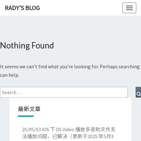
RADY'S BLOG
Toggl
naviga
Nothing Found
Nothing
Found
It seems we can’t find what you’re looking for. Perhaps searching
can help.
Search
for:
最新文章
25/05/03
iOS 下 DS Video 播放多音轨文件无
法播放问题，已解决（更新于2025 年5月3