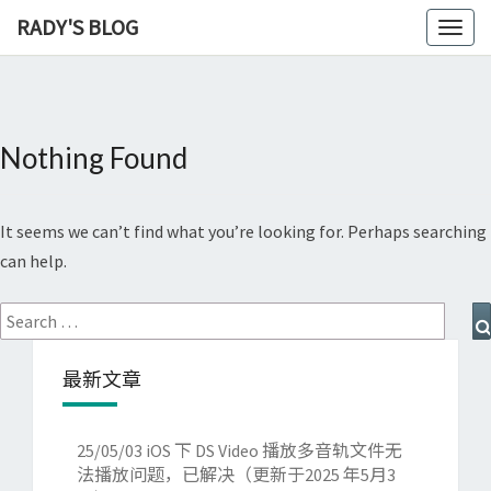
RADY'S BLOG
Toggl
naviga
Nothing Found
Nothing
Found
It seems we can’t find what you’re looking for. Perhaps searching
can help.
Search
for:
最新文章
25/05/03
iOS 下 DS Video 播放多音轨文件无
法播放问题，已解决（更新于2025 年5月3