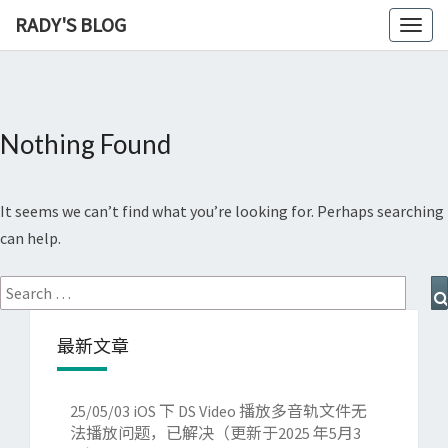
RADY'S BLOG
Toggl
naviga
Nothing Found
Nothing
Found
It seems we can’t find what you’re looking for. Perhaps searching
can help.
Search
for:
最新文章
25/05/03
iOS 下 DS Video 播放多音轨文件无
法播放问题，已解决（更新于2025 年5月3