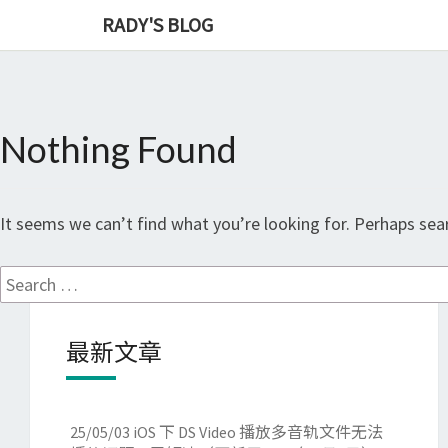
RADY'S BLOG
Nothing Found
Nothing
Found
It seems we can’t find what you’re looking for. Perhaps sear
Search
for:
最新文章
25/05/03
iOS 下 DS Video 播放多音轨文件无法