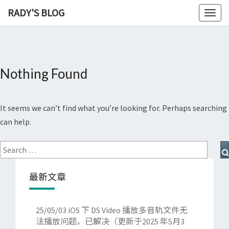
RADY'S BLOG
Toggl
naviga
Nothing Found
Nothing
Found
It seems we can’t find what you’re looking for. Perhaps searching
can help.
Search
for:
最新文章
25/05/03
iOS 下 DS Video 播放多音轨文件无
法播放问题，已解决（更新于2025 年5月3