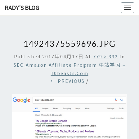
RADY'S BLOG
Toggl
naviga
14924375559696.JPG
Published
2017年04月17日
At
779 × 332
In
SEO Amazon Affiliate Program 牛站学习 –
10beasts.com
← PREVIOUS
/