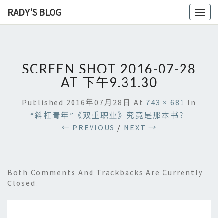
RADY'S BLOG
Toggl
naviga
SCREEN SHOT 2016-07-28
AT 下午9.31.30
Published
2016年07月28日
At
743 × 681
In
“斜杠青年”《双重职业》究竟是那本书？
← PREVIOUS
/
NEXT →
Both Comments And Trackbacks Are Currently
Closed.