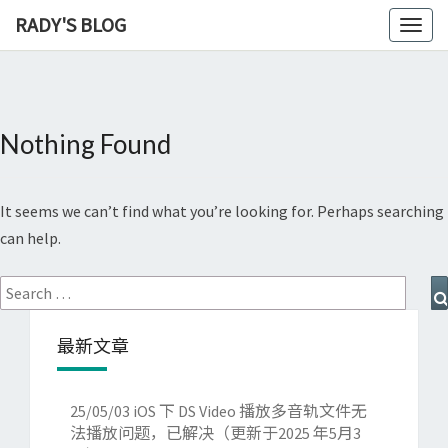
RADY'S BLOG
Toggl
naviga
Nothing Found
Nothing
Found
It seems we can’t find what you’re looking for. Perhaps searching
can help.
Search
for:
最新文章
25/05/03
iOS 下 DS Video 播放多音轨文件无
法播放问题，已解决（更新于2025 年5月3