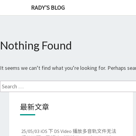
RADY'S BLOG
Nothing Found
Nothing
Found
It seems we can’t find what you’re looking for. Perhaps sear
Search
for:
最新文章
25/05/03
iOS 下 DS Video 播放多音轨文件无法