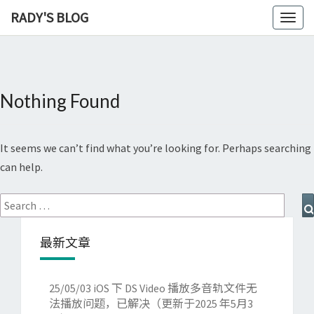
RADY'S BLOG
Toggl
naviga
Nothing Found
Nothing
Found
It seems we can’t find what you’re looking for. Perhaps searching
can help.
Search
for:
最新文章
25/05/03
iOS 下 DS Video 播放多音轨文件无
法播放问题，已解决（更新于2025 年5月3