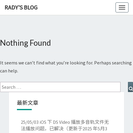
RADY'S BLOG
Toggl
naviga
Nothing Found
Nothing
Found
It seems we can’t find what you’re looking for. Perhaps searching
can help.
Search
for:
最新文章
25/05/03
iOS 下 DS Video 播放多音轨文件无
法播放问题，已解决（更新于2025 年5月3