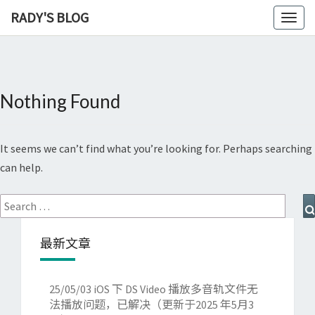
RADY'S BLOG
Toggl
naviga
Nothing Found
Nothing
Found
It seems we can’t find what you’re looking for. Perhaps searching
can help.
Search
for:
最新文章
25/05/03
iOS 下 DS Video 播放多音轨文件无
法播放问题，已解决（更新于2025 年5月3