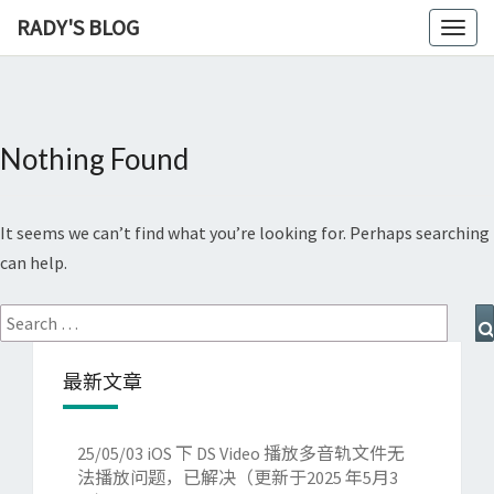
RADY'S BLOG
Toggl
naviga
Nothing Found
Nothing
Found
It seems we can’t find what you’re looking for. Perhaps searching
can help.
Search
for:
最新文章
25/05/03
iOS 下 DS Video 播放多音轨文件无
法播放问题，已解决（更新于2025 年5月3