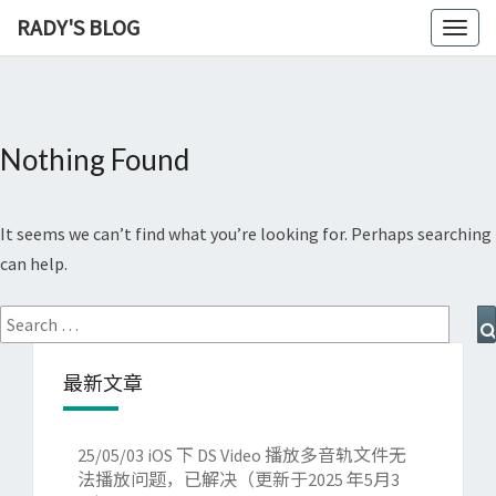
RADY'S BLOG
Toggl
naviga
Nothing Found
Nothing
Found
It seems we can’t find what you’re looking for. Perhaps searching
can help.
Search
for:
最新文章
25/05/03
iOS 下 DS Video 播放多音轨文件无
法播放问题，已解决（更新于2025 年5月3