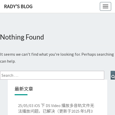
RADY'S BLOG
Toggl
naviga
Nothing Found
Nothing
Found
It seems we can’t find what you’re looking for. Perhaps searching
can help.
Search
for:
最新文章
25/05/03
iOS 下 DS Video 播放多音轨文件无
法播放问题，已解决（更新于2025 年5月3