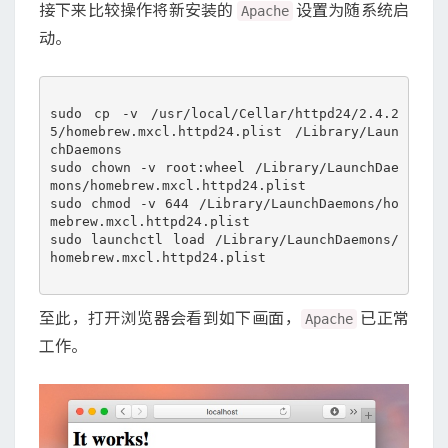
接下来比较操作将新安装的
设置为随系统启
Apache
动。
sudo cp -v /usr/local/Cellar/httpd24/2.4.2
5/homebrew.mxcl.httpd24.plist /Library/Laun
chDaemons

sudo chown -v root:wheel /Library/LaunchDae
mons/homebrew.mxcl.httpd24.plist

sudo chmod -v 644 /Library/LaunchDaemons/ho
mebrew.mxcl.httpd24.plist

sudo launchctl load /Library/LaunchDaemons/
homebrew.mxcl.httpd24.plist

至此，打开浏览器会看到如下画面，
已正常
Apache
工作。