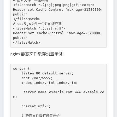
# 图片文件一年缓存期

<filesMatch ".(jpg|jpeg|png|gif|ico)$">

Header set Cache-Control "max-age=31536000, 
public"

</filesMatch>

# css及js文件一个月的缓存期

<filesMatch ".(css|js)$">

Header set Cache-Control "max-age=2628000, 
public"

nginx 静态文件缓存设置示例：
server {

    listen 80 default_server;

    root /var/www/;

    index index.html index.htm;

    server_name example.com www.example.co
m;

    charset utf-8;

    # 静态文件缓存设置开始
