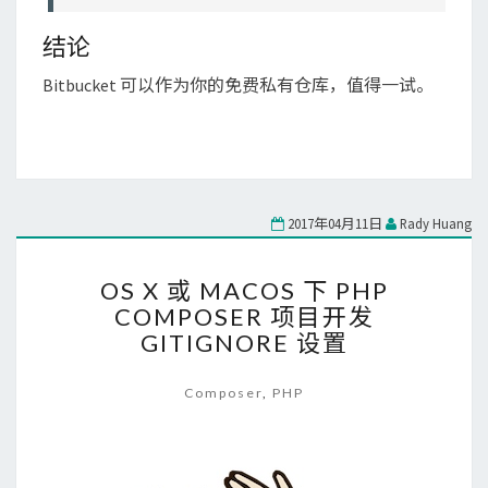
结论
Bitbucket 可以作为你的免费私有仓库，值得一试。
2017年04月11日
Rady Huang
OS
OS X 或 MACOS 下 PHP
X
COMPOSER 项目开发
或
GITIGNORE 设置
MACOS
下
PHP
Composer
,
PHP
COMPOSER
项
目
开