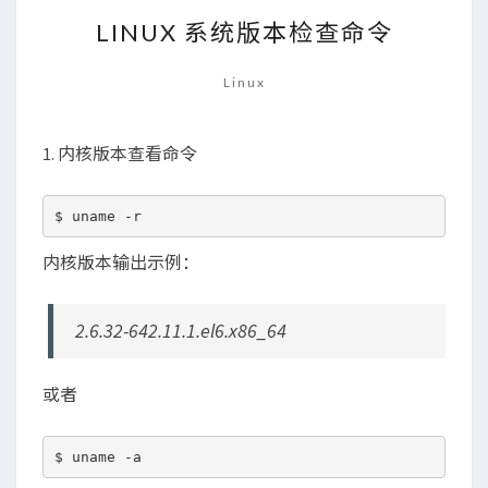
LINUX
LINUX 系统版本检查命令
系
统
版
Linux
本
检
查
1. 内核版本查看命令
命
令
内核版本输出示例：
2.6.32-642.11.1.el6.x86_64
或者