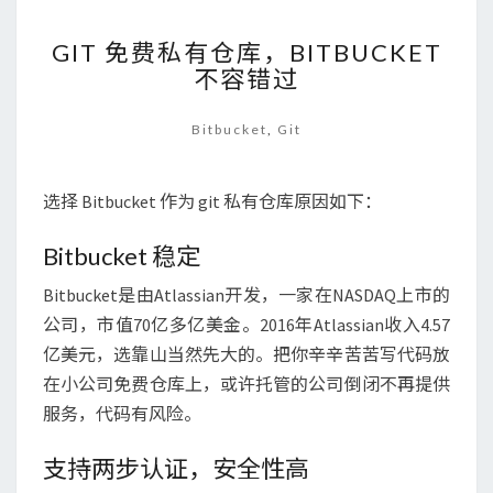
GIT
GIT 免费私有仓库，BITBUCKET
免
不容错过
费
私
有
Bitbucket
,
Git
仓
库，
BITBUCKET
选择 Bitbucket 作为 git 私有仓库原因如下：
不
容
Bitbucket 稳定
错
Bitbucket是由Atlassian开发，一家在NASDAQ上市的
过
公司，市值70亿多亿美金。2016年Atlassian收入4.57
亿美元，选靠山当然先大的。把你辛辛苦苦写代码放
在小公司免费仓库上，或许托管的公司倒闭不再提供
服务，代码有风险。
支持两步认证，安全性高