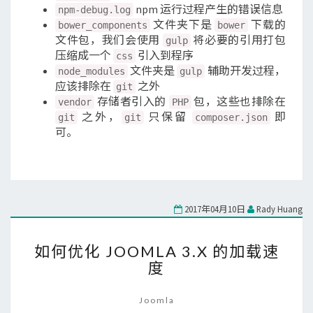
npm 运行过程产生的错误信息
npm-debug.log
文件夹下是
下载的
bower_components
bower
文件包，我们会使用
将必要的引用打包
gulp
压缩成一个
引入到程序
css
文件夹是
辅助开发过程，
node_modules
gulp
应该排除在
之外
git
存储者引入的
包，这些也排除在
vendor
PHP
之外，
只保留
即
git
git
composer.json
可。
2017年04月10日
Rady Huang
如
如何优化 JOOMLA 3.X 的加载速
何
度
优
化
JOOMLA
Joomla