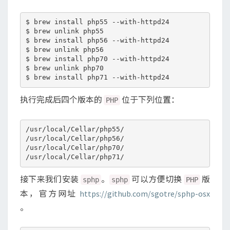
版
本
$ brew install php55 --with-httpd24 

切
$ brew unlink php55 

换
$ brew install php56 --with-httpd24 

$ brew unlink php56 

$ brew install php70 --with-httpd24 

$ brew unlink php70 

执行完成后四个版本的
位于下列位置：
PHP
/usr/local/Cellar/php55/

/usr/local/Cellar/php56/

/usr/local/Cellar/php70/

接下来我们安装
。
可以方便切换
版
sphp
sphp
PHP
本，官方网址
https://github.com/sgotre/sphp-osx
。