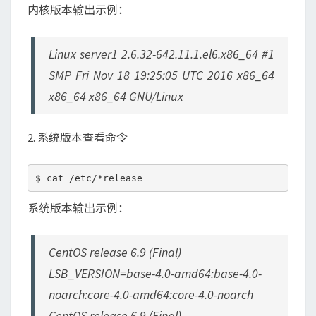
内核版本输出示例：
Linux server1 2.6.32-642.11.1.el6.x86_64 #1
SMP Fri Nov 18 19:25:05 UTC 2016 x86_64
x86_64 x86_64 GNU/Linux
2. 系统版本查看命令
系统版本输出示例：
CentOS release 6.9 (Final)
LSB_VERSION=base-4.0-amd64:base-4.0-
noarch:core-4.0-amd64:core-4.0-noarch
CentOS release 6.9 (Final)