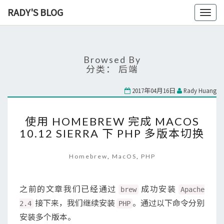
RADY'S BLOG
Toggl
naviga
Browsed By
分类：
后端
2017年04月16日
Rady Huang
使
使用 HOMEBREW 完成 MACOS
用
10.12 SIERRA 下 PHP 多版本切换
HOMEBREW
完
成
Homebrew
,
MacOS
,
PHP
MACOS
10.12
SIERRA
之前的文章我们已经通过
成功安装
brew
Apache
下
接下来，我们继续安装
。通过以下命令分别
2.4
PHP
PHP
安装多个版本。
多